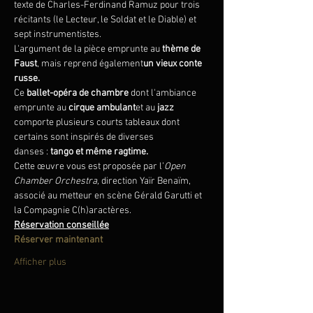
texte de Charles-Ferdinand Ramuz pour trois 
récitants (le Lecteur, le Soldat et le Diable) et 
sept instrumentistes.
L'argument de la pièce emprunte au 
thème de 
Faust
, mais reprend également
un vieux conte 
russe.
Ce 
ballet-opéra de chambre 
dont l'ambiance 
emprunte au 
cirque ambulant
et au 
jazz
comporte plusieurs courts tableaux dont 
certains sont inspirés de diverses 
danses : 
tango et même ragtime.
Cette œuvre vous est proposée par l’
Open 
Chamber Orchestra,
 direction Yaïr Benaïm, 
associé au metteur en scène Gérald Garutti et 
la Compagnie C(h)aractères. 
Réservation conseillée
Réserver maintenant
Afficher plus