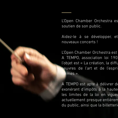
L’Open Chamber Orchestra es
soutien de son public.
Aidez-le à se développer, e
nouveaux concerts !
L’Open Chamber Orchestra est 
A TEMPO, association loi 1901
l’objet est « La création, la dif
oeuvres de l’art et de l’espr
formes ».
A TEMPO est apte à délivrer de
exonérant d’impôts à la haut
les limites de la loi en vigue
actuellement presque entièrem
du public, ainsi que la billetter